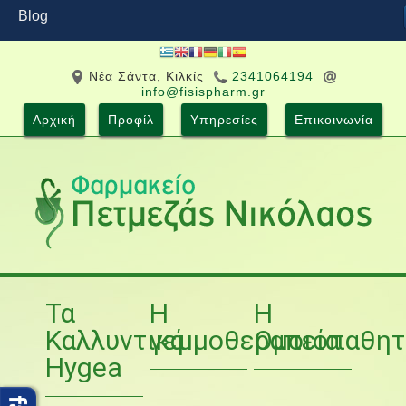
Blog
Νέα Σάντα, Κιλκίς
2341064194
info@fisispharm.gr
Αρχική
Προφίλ
Υπηρεσίες
Επικοινωνία
Τα
Η
Η
Καλλυντικά
γεμμοθεραπεία
Ομοιοπαθητ
Hygea